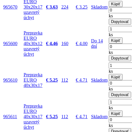
EURO
Kúpiť
965670
30x20x17
€ 3.63
224
€ 3.25
Skladom
uzavretý
ks
úchyt
Dopytovať
Prepravka
ks
EURO
Do 14
Kúpiť
965600
40x30x12
€ 4.46
160
€ 4.00
dní
uzavretý
ks
úchyt
Dopytovať
ks
Prepravka
Kúpiť
965610
EURO
€ 5.25
112
€ 4.71
Skladom
40x30x17
ks
Dopytovať
Prepravka
ks
EURO
Kúpiť
965611
40x30x17
€ 5.25
112
€ 4.71
Skladom
uzavretý
ks
úchyt
Dopytovať