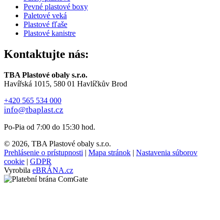
Pevné plastové boxy
Paletové veká
Plastové fľaše
Plastové kanistre
Kontaktujte nás:
TBA Plastové obaly s.r.o.
Havířská 1015, 580 01 Havlíčkův Brod
+420 565 534 000
info@tbaplast.cz
Po-Pia od 7:00 do 15:30 hod.
© 2026, TBA Plastové obaly s.r.o.
Prehlásenie o prístupnosti
|
Mapa stránok
|
Nastavenia súborov
cookie
|
GDPR
Vyrobila
eBRÁNA.cz