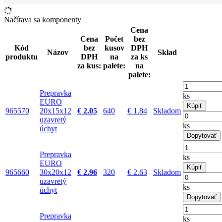
Načítava sa komponenty
Cena
Cena
Počet
bez
Kód
bez
kusov
DPH
Názov
Sklad
produktu
DPH
na
za ks
za kus:
palete:
na
palete:
Prepravka
ks
EURO
Kúpiť
965570
20x15x12
€ 2.05
640
€ 1.84
Skladom
uzavretý
ks
úchyt
Dopytovať
Prepravka
ks
EURO
Kúpiť
965660
30x20x12
€ 2.96
320
€ 2.63
Skladom
uzavretý
ks
úchyt
Dopytovať
Prepravka
ks