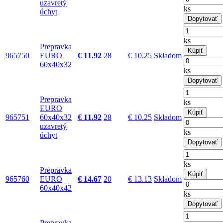
uzavretý
ks
úchyt
Dopytovať
ks
Prepravka
Kúpiť
965750
EURO
€ 11.92
28
€ 10.25
Skladom
60x40x32
ks
Dopytovať
Prepravka
ks
EURO
Kúpiť
965751
60x40x32
€ 11.92
28
€ 10.25
Skladom
uzavretý
ks
úchyt
Dopytovať
ks
Prepravka
Kúpiť
965760
EURO
€ 14.67
20
€ 13.13
Skladom
60x40x42
ks
Dopytovať
Prepravka