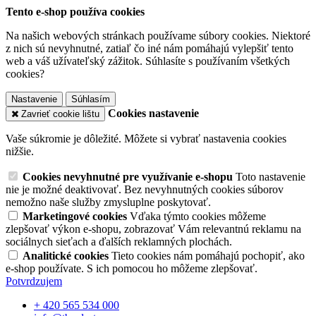
Tento e-shop používa cookies
Na našich webových stránkach používame súbory cookies. Niektoré
z nich sú nevyhnutné, zatiaľ čo iné nám pomáhajú vylepšiť tento
web a váš užívateľský zážitok. Súhlasíte s používaním všetkých
cookies?
Nastavenie
Súhlasím
Cookies nastavenie
Zavrieť cookie lištu
Vaše súkromie je dôležité. Môžete si vybrať nastavenia cookies
nižšie.
Cookies nevyhnutné pre využívanie e-shopu
Toto nastavenie
nie je možné deaktivovať. Bez nevyhnutných cookies súborov
nemožno naše služby zmysluplne poskytovať.
Marketingové cookies
Vďaka týmto cookies môžeme
zlepšovať výkon e-shopu, zobrazovať Vám relevantnú reklamu na
sociálnych sieťach a ďalších reklamných plochách.
Analitické cookies
Tieto cookies nám pomáhajú pochopiť, ako
e-shop používate. S ich pomocou ho môžeme zlepšovať.
Potvrdzujem
+ 420 565 534 000