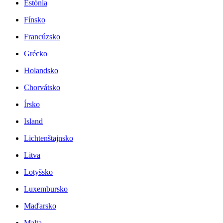
Estónia
Fínsko
Francúzsko
Grécko
Holandsko
Chorvátsko
Írsko
Island
Lichtenštajnsko
Litva
Lotyšsko
Luxembursko
Maďarsko
Malta