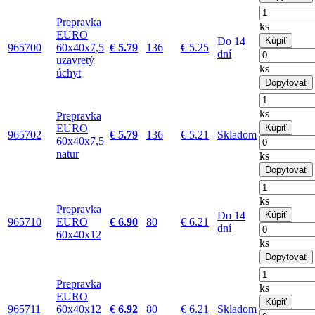
Prepravka
ks
EURO
Do 14
Kúpiť
965700
60x40x7,5
€ 5.79
136
€ 5.25
dní
uzavretý
ks
úchyt
Dopytovať
ks
Prepravka
EURO
Kúpiť
965702
€ 5.79
136
€ 5.21
Skladom
60x40x7,5
natur
ks
Dopytovať
ks
Prepravka
Do 14
Kúpiť
965710
EURO
€ 6.90
80
€ 6.21
dní
60x40x12
ks
Dopytovať
Prepravka
ks
EURO
Kúpiť
965711
60x40x12
€ 6.92
80
€ 6.21
Skladom