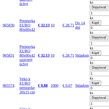
ks
úchyt
Dopytovať
ks
Prepravka
Do 14
Kúpiť
965830
EURO
€ 32.13
10
€ 28.71
dní
80x60x42
ks
Dopytovať
Prepravka
ks
EURO
Kúpiť
965831
80x60x42
€ 32.13
10
€ 28.71
Skladom
uzavretý
ks
úchyt
Dopytovať
ks
Veko k
EURO
Kúpiť
965574
€ 0.88
1000
€ 0.67
Skladom
prepravke
20x15 cm
ks
Dopytovať
ks