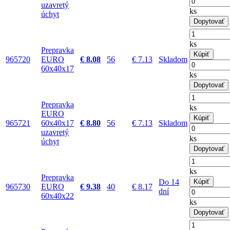
uzavretý
ks
úchyt
Dopytovať
ks
Prepravka
Kúpiť
965720
EURO
€ 8.08
56
€ 7.13
Skladom
60x40x17
ks
Dopytovať
Prepravka
ks
EURO
Kúpiť
965721
60x40x17
€ 8.80
56
€ 7.13
Skladom
uzavretý
ks
úchyt
Dopytovať
ks
Prepravka
Do 14
Kúpiť
965730
EURO
€ 9.38
40
€ 8.17
dní
60x40x22
ks
Dopytovať