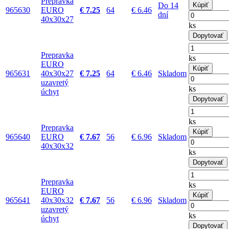
Prepravka
Do 14
Kúpiť
965630
EURO
€ 7.25
64
€ 6.46
dní
40x30x27
ks
Dopytovať
Prepravka
ks
EURO
Kúpiť
965631
40x30x27
€ 7.25
64
€ 6.46
Skladom
uzavretý
ks
úchyt
Dopytovať
ks
Prepravka
Kúpiť
965640
EURO
€ 7.67
56
€ 6.96
Skladom
40x30x32
ks
Dopytovať
Prepravka
ks
EURO
Kúpiť
965641
40x30x32
€ 7.67
56
€ 6.96
Skladom
uzavretý
ks
úchyt
Dopytovať