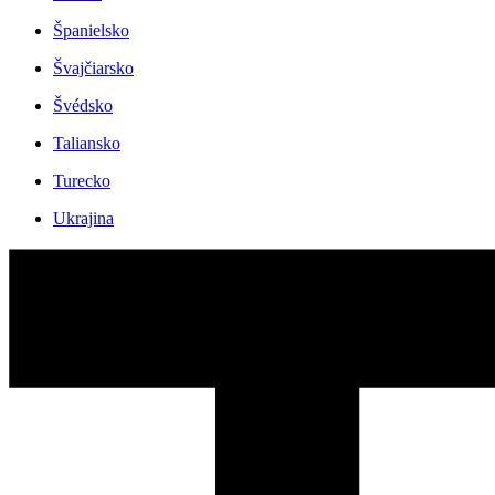
Španielsko
Švajčiarsko
Švédsko
Taliansko
Turecko
Ukrajina