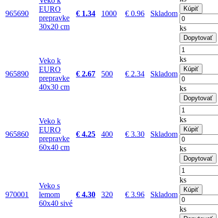
Veko k
EURO
Kúpiť
965690
€ 1.34
1000
€ 0.96
Skladom
prepravke
30x20 cm
ks
Dopytovať
ks
Veko k
EURO
Kúpiť
965890
€ 2.67
500
€ 2.34
Skladom
prepravke
40x30 cm
ks
Dopytovať
ks
Veko k
EURO
Kúpiť
965860
€ 4.25
400
€ 3.30
Skladom
prepravke
60x40 cm
ks
Dopytovať
ks
Veko s
Kúpiť
970001
lemom
€ 4.30
320
€ 3.96
Skladom
60x40 sivé
ks