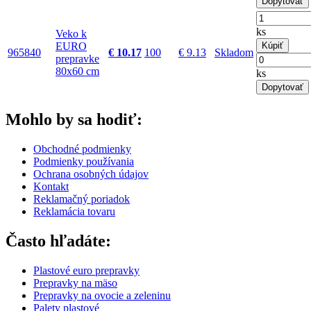
Dopytovať
ks
Veko k
EURO
Kúpiť
965840
€ 10.17
100
€ 9.13
Skladom
prepravke
80x60 cm
ks
Dopytovať
Mohlo by sa hodiť:
Obchodné podmienky
Podmienky používania
Ochrana osobných údajov
Kontakt
Reklamačný poriadok
Reklamácia tovaru
Často hľadáte:
Plastové euro prepravky
Prepravky na mäso
Prepravky na ovocie a zeleninu
Palety plastové