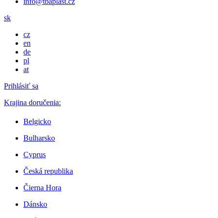
info@tbaplast.cz
sk
cz
en
de
pl
at
Prihlásiť sa
Krajina doručenia:
Belgicko
Bulharsko
Cyprus
Česká republika
Čierna Hora
Dánsko