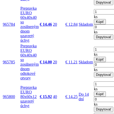
Dopytovať
Prepravka
EURO
ks
60x40x40
so
Kúpiť
965784
€ 14.46
20
€ 12.84
Skladom
zosilneným
dnom
ks
uzavretý
Dopytovať
úchyt
Prepravka
EURO
ks
60x40x40
so
Kúpiť
965785
€ 14.00
20
€ 11.21
Skladom
zosilneným
dnom
ks
odtokové
Dopytovať
otvory
Prepravka
ks
EURO
Do 14
Kúpiť
965800
80x60x12
€ 15.92
40
€ 14.25
dní
uzavretý
ks
úchyt
Dopytovať