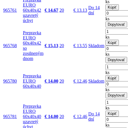
ks
EURO
Do 14
Kúpiť
965761
60x40x42
€ 14.67
20
€ 13.13
dní
uzavretý
ks
úchyt
Dopytovať
Prepravka
ks
EURO
60x40x42
Kúpiť
965768
€ 15.13
20
€ 13.55
Skladom
so
zosilneným
ks
dnom
Dopytovať
ks
Prepravka
Kúpiť
965780
EURO
€ 14.00
20
€ 12.46
Skladom
60x40x40
ks
Dopytovať
Prepravka
ks
EURO
Do 14
Kúpiť
965781
60x40x40
€ 14.00
20
€ 12.46
dní
uzavretý
ks
úchyt