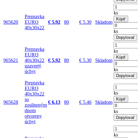
ks
Prepravka
Kúpiť
965620
EURO
€ 5.92
80
€ 5.30
Skladom
40x30x22
ks
Dopytovať
Prepravka
ks
EURO
Kúpiť
965621
40x30x22
€ 5.92
80
€ 5.30
Skladom
uzavretý
ks
úchyt
Dopytovať
Prepravka
EURO
ks
40x30x22
so
Kúpiť
965628
€ 6.13
80
€ 5.46
Skladom
zosilneným
dnom
ks
otvoreny
Dopytovať
úchyt
ks