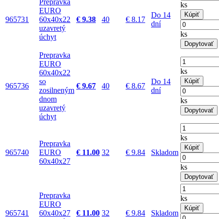
Prepravka
ks
EURO
Do 14
Kúpiť
965731
60x40x22
€ 9.38
40
€ 8.17
dní
uzavretý
ks
úchyt
Dopytovať
Prepravka
EURO
ks
60x40x22
so
Do 14
Kúpiť
965736
€ 9.67
40
€ 8.67
zosilneným
dní
dnom
ks
uzavretý
Dopytovať
úchyt
ks
Prepravka
Kúpiť
965740
EURO
€ 11.00
32
€ 9.84
Skladom
60x40x27
ks
Dopytovať
Prepravka
ks
EURO
Kúpiť
965741
60x40x27
€ 11.00
32
€ 9.84
Skladom