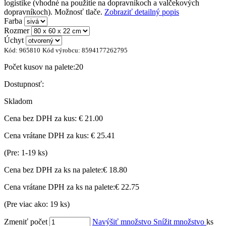
logistike (vhodné na použitie na dopravníkoch a valčekových
dopravníkoch). Možnosť tlače.
Zobraziť detailný popis
Farba
Rozmer
Úchyt
Kód:
965810
Kód výrobcu:
8594177262795
Počet kusov na palete:
20
Dostupnosť:
Skladom
Cena bez DPH za kus:
€ 21.00
Cena vrátane DPH za kus:
€ 25.41
(Pre: 1-19 ks)
Cena bez DPH za ks na palete:
€ 18.80
Cena vrátane DPH za ks na palete:
€ 22.75
(Pre viac ako: 19 ks)
Zmeniť počet
Navýšiť množstvo
Snížit množstvo
ks