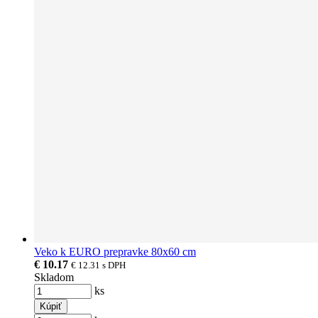
Veko k EURO prepravke 80x60 cm
€ 10.17
€ 12.31
s DPH
Skladom
ks
Kúpiť