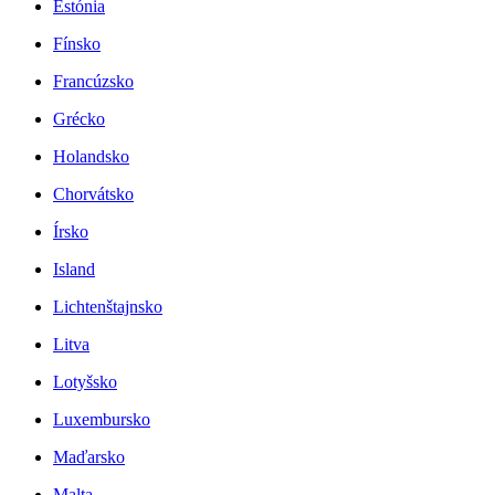
Estónia
Fínsko
Francúzsko
Grécko
Holandsko
Chorvátsko
Írsko
Island
Lichtenštajnsko
Litva
Lotyšsko
Luxembursko
Maďarsko
Malta