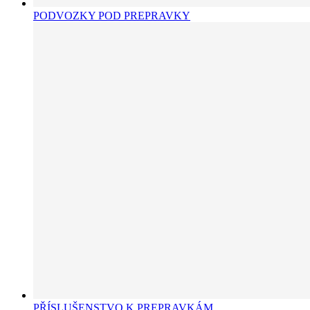
PODVOZKY POD PREPRAVKY
PŘÍSLUŠENSTVO K PREPRAVKÁM