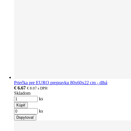
Priečka pre EURO prepravku 80x60x22 cm - dlhá
€ 6.67
€ 8.07
s DPH
Skladom
ks
Kúpiť
ks
Dopytovať