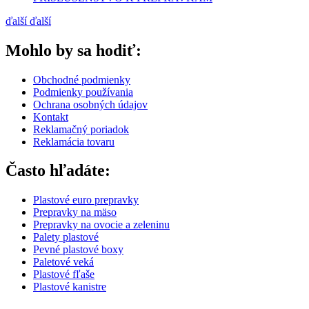
ďalší
ďalší
Mohlo by sa hodiť:
Obchodné podmienky
Podmienky používania
Ochrana osobných údajov
Kontakt
Reklamačný poriadok
Reklamácia tovaru
Často hľadáte:
Plastové euro prepravky
Prepravky na mäso
Prepravky na ovocie a zeleninu
Palety plastové
Pevné plastové boxy
Paletové veká
Plastové fľaše
Plastové kanistre