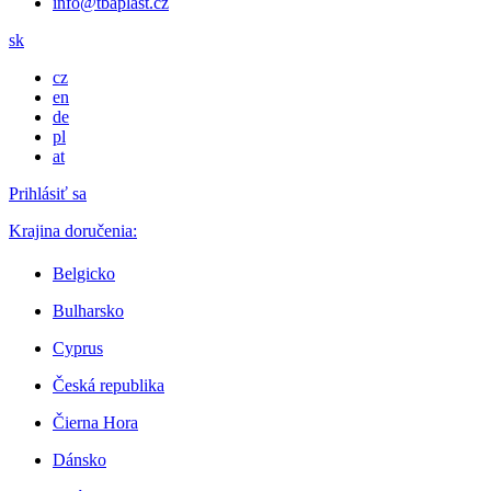
info@tbaplast.cz
sk
cz
en
de
pl
at
Prihlásiť sa
Krajina doručenia:
Belgicko
Bulharsko
Cyprus
Česká republika
Čierna Hora
Dánsko