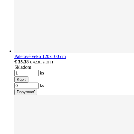
Paletové veko 120x100 cm
€ 35.38
€ 42.81
s DPH
Skladom
ks
Kúpiť
ks
Dopytovať