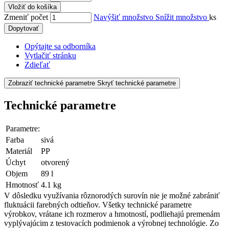
Vložiť do košíka
Zmeniť počet
Navýšiť množstvo
Snížit množstvo
ks
Dopytovať
Opýtajte sa odborníka
Vytlačiť stránku
Zdieľať
Zobraziť technické parametre
Skryť technické parametre
Technické parametre
Parametre:
Farba
sivá
Materiál
PP
Úchyt
otvorený
Objem
89 l
Hmotnosť
4.1 kg
V dôsledku využívania rôznorodých surovín nie je možné zabrániť
fluktuácii farebných odtieňov. Všetky technické parametre
výrobkov, vrátane ich rozmerov a hmotností, podliehajú premenám
vyplývajúcim z testovacích podmienok a výrobnej technológie. Zo