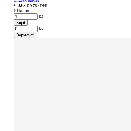
Držiak etikiet
€ 0.63
€ 0.76
s DPH
Skladom
ks
Kúpiť
ks
Dopytovať