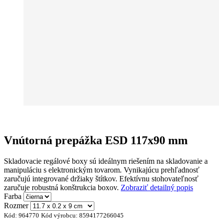
Vnútorná prepážka ESD 117x90 mm
Skladovacie regálové boxy sú ideálnym riešením na skladovanie a
manipuláciu s elektronickým tovarom. Vynikajúcu prehľadnosť
zaručujú integrované držiaky štítkov. Efektívnu stohovateľnosť
zaručuje robustná konštrukcia boxov.
Zobraziť detailný popis
Farba
Rozmer
Kód:
964770
Kód výrobcu:
8594177266045