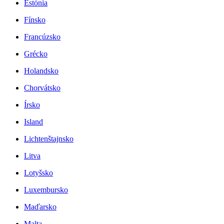
Estónia
Fínsko
Francúzsko
Grécko
Holandsko
Chorvátsko
Írsko
Island
Lichtenštajnsko
Litva
Lotyšsko
Luxembursko
Maďarsko
Malta