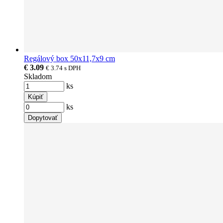
Regálový box 50x11,7x9 cm
€ 3.09
€ 3.74
s DPH
Skladom
ks
Kúpiť
ks
Dopytovať