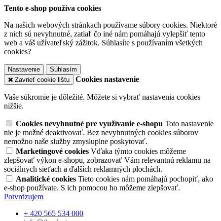
Tento e-shop používa cookies
Na našich webových stránkach používame súbory cookies. Niektoré
z nich sú nevyhnutné, zatiaľ čo iné nám pomáhajú vylepšiť tento
web a váš užívateľský zážitok. Súhlasíte s používaním všetkých
cookies?
Nastavenie
Súhlasím
Cookies nastavenie
Zavrieť cookie lištu
Vaše súkromie je dôležité. Môžete si vybrať nastavenia cookies
nižšie.
Cookies nevyhnutné pre využívanie e-shopu
Toto nastavenie
nie je možné deaktivovať. Bez nevyhnutných cookies súborov
nemožno naše služby zmysluplne poskytovať.
Marketingové cookies
Vďaka týmto cookies môžeme
zlepšovať výkon e-shopu, zobrazovať Vám relevantnú reklamu na
sociálnych sieťach a ďalších reklamných plochách.
Analitické cookies
Tieto cookies nám pomáhajú pochopiť, ako
e-shop používate. S ich pomocou ho môžeme zlepšovať.
Potvrdzujem
+ 420 565 534 000