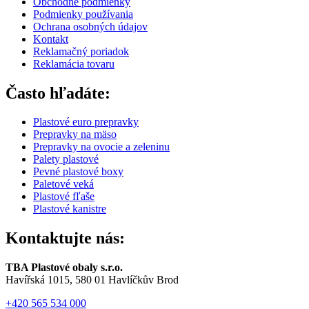
Obchodné podmienky
Podmienky používania
Ochrana osobných údajov
Kontakt
Reklamačný poriadok
Reklamácia tovaru
Často hľadáte:
Plastové euro prepravky
Prepravky na mäso
Prepravky na ovocie a zeleninu
Palety plastové
Pevné plastové boxy
Paletové veká
Plastové fľaše
Plastové kanistre
Kontaktujte nás:
TBA Plastové obaly s.r.o.
Havířská 1015, 580 01 Havlíčkův Brod
+420 565 534 000