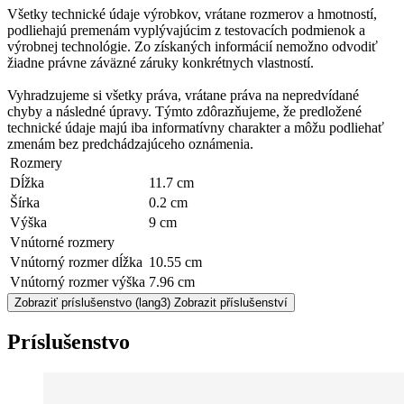
Všetky technické údaje výrobkov, vrátane rozmerov a hmotností,
podliehajú premenám vyplývajúcim z testovacích podmienok a
výrobnej technológie. Zo získaných informácií nemožno odvodiť
žiadne právne záväzné záruky konkrétnych vlastností.
Vyhradzujeme si všetky práva, vrátane práva na nepredvídané
chyby a následné úpravy. Týmto zdôrazňujeme, že predložené
technické údaje majú iba informatívny charakter a môžu podliehať
zmenám bez predchádzajúceho oznámenia.
Rozmery
Dĺžka
11.7 cm
Šírka
0.2 cm
Výška
9 cm
Vnútorné rozmery
Vnútorný rozmer dĺžka
10.55 cm
Vnútorný rozmer výška
7.96 cm
Zobraziť príslušenstvo
(lang3) Zobrazit příslušenství
Príslušenstvo