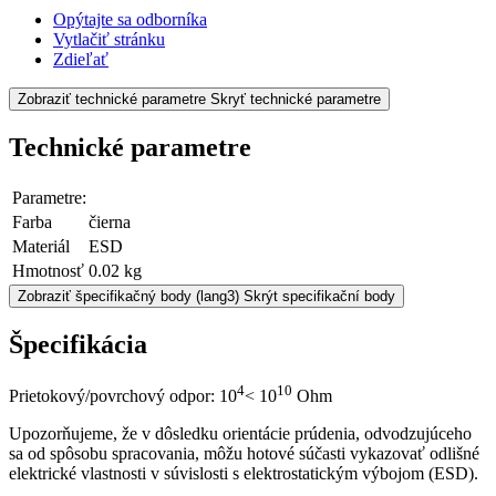
Opýtajte sa odborníka
Vytlačiť stránku
Zdieľať
Zobraziť technické parametre
Skryť technické parametre
Technické parametre
Parametre:
Farba
čierna
Materiál
ESD
Hmotnosť
0.02 kg
Zobraziť špecifikačný body
(lang3) Skrýt specifikační body
Špecifikácia
4
10
Prietokový/povrchový odpor: 10
< 10
Ohm
Upozorňujeme, že v dôsledku orientácie prúdenia, odvodzujúceho
sa od spôsobu spracovania, môžu hotové súčasti vykazovať odlišné
elektrické vlastnosti v súvislosti s elektrostatickým výbojom (ESD).