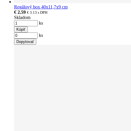
Regálový box 40x11,7x9 cm
€ 2.59
€ 3.13
s DPH
Skladom
ks
Kúpiť
ks
Dopytovať