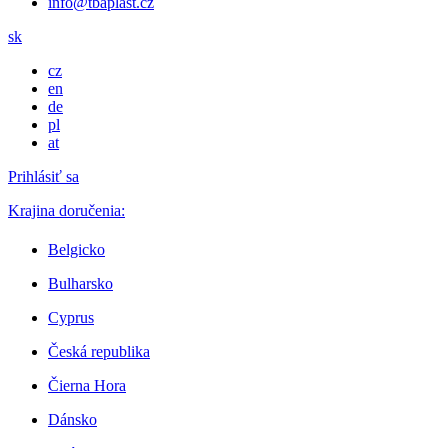
info@tbaplast.cz
sk
cz
en
de
pl
at
Prihlásiť sa
Krajina doručenia:
Belgicko
Bulharsko
Cyprus
Česká republika
Čierna Hora
Dánsko