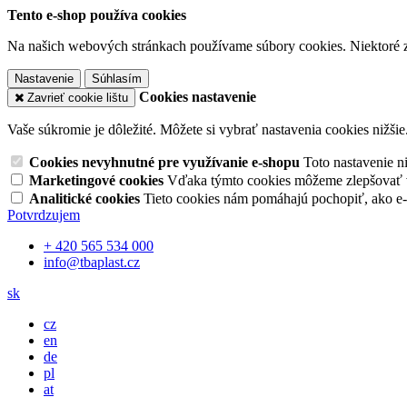
Tento e-shop používa cookies
Na našich webových stránkach používame súbory cookies. Niektoré z 
Nastavenie
Súhlasím
Cookies nastavenie
Zavrieť cookie lištu
Vaše súkromie je dôležité. Môžete si vybrať nastavenia cookies nižšie
Cookies nevyhnutné pre využívanie e-shopu
Toto nastavenie 
Marketingové cookies
Vďaka týmto cookies môžeme zlepšovať v
Analitické cookies
Tieto cookies nám pomáhajú pochopiť, ako e
Potvrdzujem
+ 420 565 534 000
info@tbaplast.cz
sk
cz
en
de
pl
at