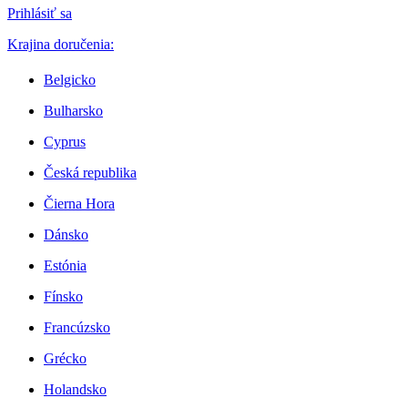
Prihlásiť sa
Krajina doručenia:
Belgicko
Bulharsko
Cyprus
Česká republika
Čierna Hora
Dánsko
Estónia
Fínsko
Francúzsko
Grécko
Holandsko