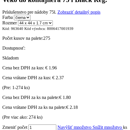
Príslušenstvo pre nádoby 75l.
Zobraziť detailný popis
Farba
Rozmer
Kód:
963640
Kód výrobcu:
8006417001939
Počet kusov na palete:
275
Dostupnosť:
Skladom
Cena bez DPH za kus:
€ 1.96
Cena vrátane DPH za kus:
€ 2.37
(Pre: 1-274 ks)
Cena bez DPH za ks na palete:
€ 1.80
Cena vrátane DPH za ks na palete:
€ 2.18
(Pre viac ako: 274 ks)
Zmeniť počet
Navýšiť množstvo
Snížit množstvo
ks