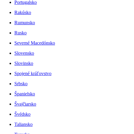
Portugalsko
Rakúsko
Rumunsko
Rusko
Severné Macedónsko
Slovensko
Slovinsko
Spojené kráľovstvo
Srbsko
Španielsko
Švajčiarsko
Švédsko
Taliansko