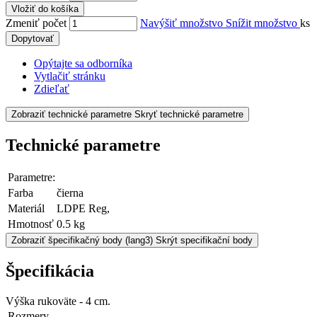
Vložiť do košíka
Zmeniť počet
Navýšiť množstvo
Snížit množstvo
ks
Dopytovať
Opýtajte sa odborníka
Vytlačiť stránku
Zdieľať
Zobraziť technické parametre
Skryť technické parametre
Technické parametre
Parametre:
Farba
čierna
Materiál
LDPE Reg,
Hmotnosť
0.5 kg
Zobraziť špecifikačný body
(lang3) Skrýt specifikační body
Špecifikácia
Výška rukoväte - 4 cm.
Rozmery