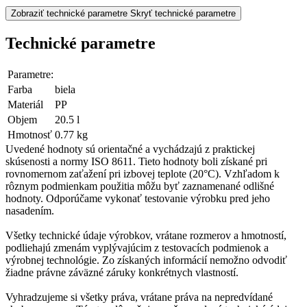
Zobraziť technické parametre
Skryť technické parametre
Technické parametre
Parametre:
Farba
biela
Materiál
PP
Objem
20.5 l
Hmotnosť
0.77 kg
Uvedené hodnoty sú orientačné a vychádzajú z praktickej
skúsenosti a normy ISO 8611. Tieto hodnoty boli získané pri
rovnomernom zaťažení pri izbovej teplote (20°C). Vzhľadom k
rôznym podmienkam použitia môžu byť zaznamenané odlišné
hodnoty. Odporúčame vykonať testovanie výrobku pred jeho
nasadením.
Všetky technické údaje výrobkov, vrátane rozmerov a hmotností,
podliehajú zmenám vyplývajúcim z testovacích podmienok a
výrobnej technológie. Zo získaných informácií nemožno odvodiť
žiadne právne záväzné záruky konkrétnych vlastností.
Vyhradzujeme si všetky práva, vrátane práva na nepredvídané