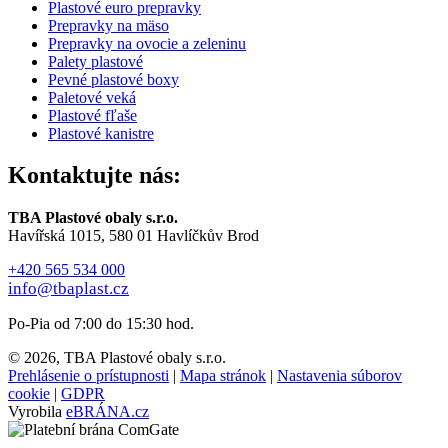
Plastové euro prepravky
Prepravky na mäso
Prepravky na ovocie a zeleninu
Palety plastové
Pevné plastové boxy
Paletové veká
Plastové fľaše
Plastové kanistre
Kontaktujte nás:
TBA Plastové obaly s.r.o.
Havířská 1015, 580 01 Havlíčkův Brod
+420 565 534 000
info@tbaplast.cz
Po-Pia od 7:00 do 15:30 hod.
© 2026, TBA Plastové obaly s.r.o.
Prehlásenie o prístupnosti
|
Mapa stránok
|
Nastavenia súborov
cookie
|
GDPR
Vyrobila
eBRÁNA.cz