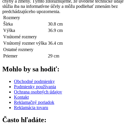
chyby a zmeny. Týmto zdôrazňujeme, že uvedené technické údaje
slúžia iba na informatívne účely a môžu podliehať zmenám bez
predchádzajúceho upozornenia.
Rozmery
Šírka
30.8 cm
Výška
36.9 cm
Vnútorné rozmery
Vnútorný rozmer výška
36.4 cm
Ostatné rozmery
Priemer
29 cm
Mohlo by sa hodiť:
Obchodné podmienky
Podmienky používania
Ochrana osobných údajov
Kontakt
Reklamačný poriadok
Reklamácia tovaru
Často hľadáte: