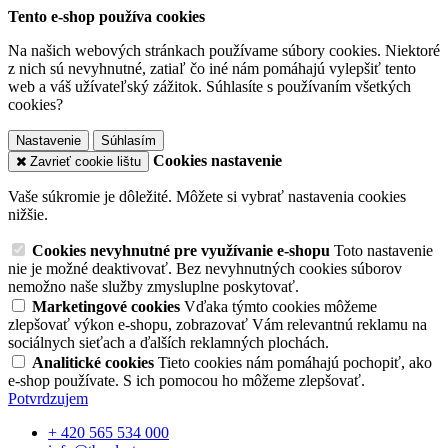
Tento e-shop používa cookies
Na našich webových stránkach používame súbory cookies. Niektoré
z nich sú nevyhnutné, zatiaľ čo iné nám pomáhajú vylepšiť tento
web a váš užívateľský zážitok. Súhlasíte s používaním všetkých
cookies?
Nastavenie
Súhlasím
Cookies nastavenie
Zavrieť cookie lištu
Vaše súkromie je dôležité. Môžete si vybrať nastavenia cookies
nižšie.
Cookies nevyhnutné pre využívanie e-shopu
Toto nastavenie
nie je možné deaktivovať. Bez nevyhnutných cookies súborov
nemožno naše služby zmysluplne poskytovať.
Marketingové cookies
Vďaka týmto cookies môžeme
zlepšovať výkon e-shopu, zobrazovať Vám relevantnú reklamu na
sociálnych sieťach a ďalších reklamných plochách.
Analitické cookies
Tieto cookies nám pomáhajú pochopiť, ako
e-shop používate. S ich pomocou ho môžeme zlepšovať.
Potvrdzujem
+ 420 565 534 000