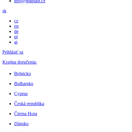
info@tbaplast.cz
sk
cz
en
de
pl
at
Prihlásiť sa
Krajina doručenia:
Belgicko
Bulharsko
Cyprus
Česká republika
Čierna Hora
Dánsko