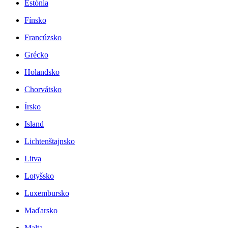
Estónia
Fínsko
Francúzsko
Grécko
Holandsko
Chorvátsko
Írsko
Island
Lichtenštajnsko
Litva
Lotyšsko
Luxembursko
Maďarsko
Malta