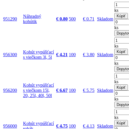
ks
Náhradný
Kúpiť
951290
€ 0.80
500
€ 0.71
Skladom
kohútik
ks
Dopyto
ks
Kohút vypúšťací
Kúpiť
956300
€ 4.21
100
€ 3.80
Skladom
s viečkom 3l, 5l
ks
Dopyto
ks
Kohút vypúšťací
Kúpiť
956200
s viečkom 15l,
€ 6.67
100
€ 5.75
Skladom
20, 25l, 40l, 50l
ks
Dopyto
ks
Kohút vypúšťací
Kúpiť
956000
€ 4.75
100
€ 4.13
Skladom
rohák