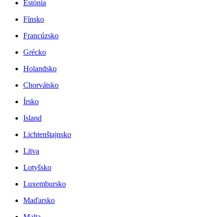
Estónia
Fínsko
Francúzsko
Grécko
Holandsko
Chorvátsko
Írsko
Island
Lichtenštajnsko
Litva
Lotyšsko
Luxembursko
Maďarsko
Malta