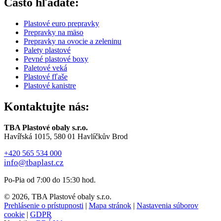
Často hľadáte:
Plastové euro prepravky
Prepravky na mäso
Prepravky na ovocie a zeleninu
Palety plastové
Pevné plastové boxy
Paletové veká
Plastové fľaše
Plastové kanistre
Kontaktujte nás:
TBA Plastové obaly s.r.o.
Havířská 1015, 580 01 Havlíčkův Brod
+420 565 534 000
info@tbaplast.cz
Po-Pia od 7:00 do 15:30 hod.
© 2026, TBA Plastové obaly s.r.o.
Prehlásenie o prístupnosti
|
Mapa stránok
|
Nastavenia súborov
cookie
|
GDPR