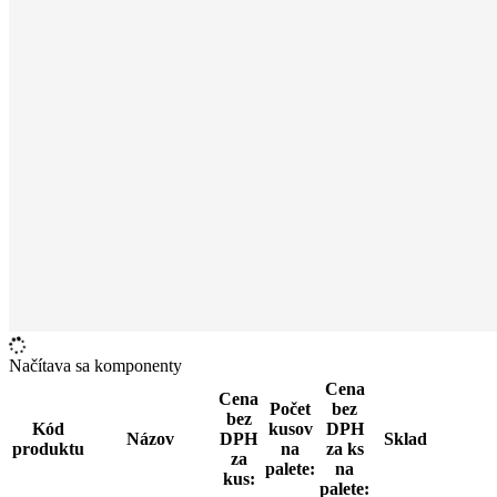
Načítava sa komponenty
Cena
Cena
Počet
bez
bez
Kód
kusov
DPH
Názov
DPH
Sklad
produktu
na
za ks
za
palete:
na
kus:
palete: