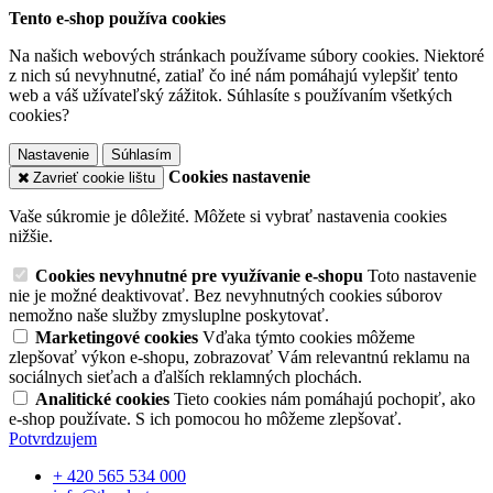
Tento e-shop používa cookies
Na našich webových stránkach používame súbory cookies. Niektoré
z nich sú nevyhnutné, zatiaľ čo iné nám pomáhajú vylepšiť tento
web a váš užívateľský zážitok. Súhlasíte s používaním všetkých
cookies?
Nastavenie
Súhlasím
Cookies nastavenie
Zavrieť cookie lištu
Vaše súkromie je dôležité. Môžete si vybrať nastavenia cookies
nižšie.
Cookies nevyhnutné pre využívanie e-shopu
Toto nastavenie
nie je možné deaktivovať. Bez nevyhnutných cookies súborov
nemožno naše služby zmysluplne poskytovať.
Marketingové cookies
Vďaka týmto cookies môžeme
zlepšovať výkon e-shopu, zobrazovať Vám relevantnú reklamu na
sociálnych sieťach a ďalších reklamných plochách.
Analitické cookies
Tieto cookies nám pomáhajú pochopiť, ako
e-shop používate. S ich pomocou ho môžeme zlepšovať.
Potvrdzujem
+ 420 565 534 000