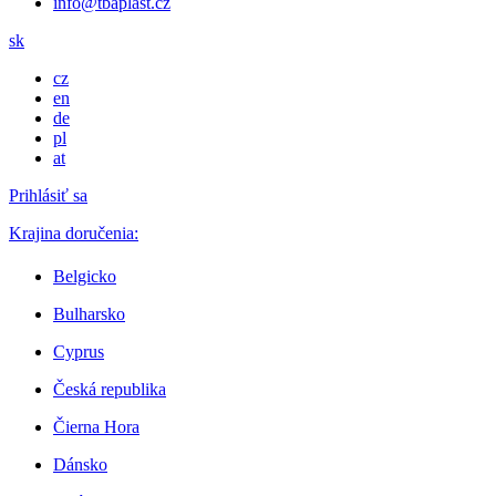
info@tbaplast.cz
sk
cz
en
de
pl
at
Prihlásiť sa
Krajina doručenia:
Belgicko
Bulharsko
Cyprus
Česká republika
Čierna Hora
Dánsko