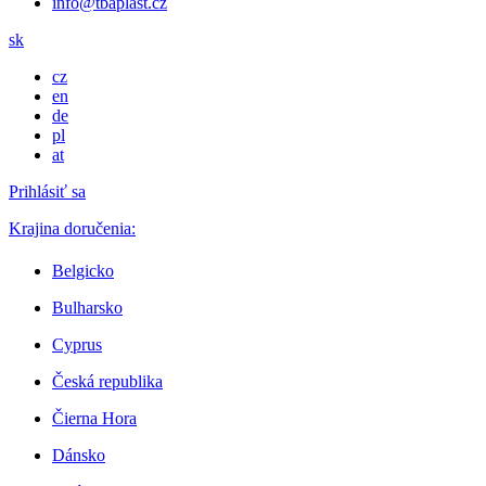
info@tbaplast.cz
sk
cz
en
de
pl
at
Prihlásiť sa
Krajina doručenia:
Belgicko
Bulharsko
Cyprus
Česká republika
Čierna Hora
Dánsko