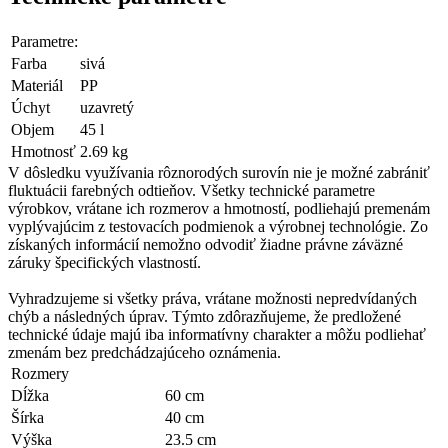
Parametre:
Farba
sivá
Materiál
PP
Úchyt
uzavretý
Objem
45 l
Hmotnosť
2.69 kg
V dôsledku využívania rôznorodých surovín nie je možné zabrániť
fluktuácii farebných odtieňov. Všetky technické parametre
výrobkov, vrátane ich rozmerov a hmotností, podliehajú premenám
vyplývajúcim z testovacích podmienok a výrobnej technológie. Zo
získaných informácií nemožno odvodiť žiadne právne záväzné
záruky špecifických vlastností.
Vyhradzujeme si všetky práva, vrátane možnosti nepredvídaných
chýb a následných úprav. Týmto zdôrazňujeme, že predložené
technické údaje majú iba informatívny charakter a môžu podliehať
zmenám bez predchádzajúceho oznámenia.
Rozmery
Dĺžka
60 cm
Šírka
40 cm
Výška
23.5 cm