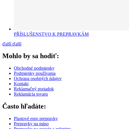
PŘÍSLUŠENSTVO K PREPRAVKÁM
ďalší
ďalší
Mohlo by sa hodiť:
Obchodné podmienky
Podmienky používania
Ochrana osobných údajov
Kontakt
Reklamačný poriadok
Reklamácia tovaru
Často hľadáte:
Plastové euro prepravky
Prepravky na mäso
Prepravky na ovocie a zeleninu