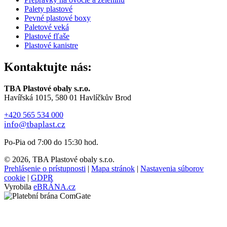
Palety plastové
Pevné plastové boxy
Paletové veká
Plastové fľaše
Plastové kanistre
Kontaktujte nás:
TBA Plastové obaly s.r.o.
Havířská 1015, 580 01 Havlíčkův Brod
+420 565 534 000
info@tbaplast.cz
Po-Pia od 7:00 do 15:30 hod.
© 2026, TBA Plastové obaly s.r.o.
Prehlásenie o prístupnosti
|
Mapa stránok
|
Nastavenia súborov
cookie
|
GDPR
Vyrobila
eBRÁNA.cz