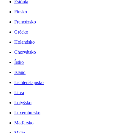
Estónia
Fínsko
Francúzsko
Grécko
Holandsko
Chorvátsko
Írsko
Island
Lichtenštajnsko
Litva
Lotyšsko
Luxembursko
Maďarsko
Malta