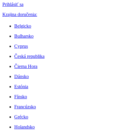
Prihlásiť sa
Krajina doručenia:
Belgicko
Bulharsko
Cyprus
Česká republika
Čierna Hora
Dánsko
Estónia
Fínsko
Francúzsko
Grécko
Holandsko