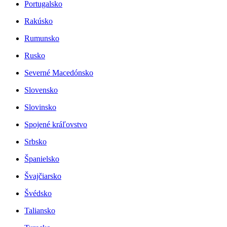
Portugalsko
Rakúsko
Rumunsko
Rusko
Severné Macedónsko
Slovensko
Slovinsko
Spojené kráľovstvo
Srbsko
Španielsko
Švajčiarsko
Švédsko
Taliansko