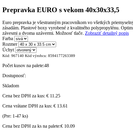
Prepravka EURO s vekom 40x30x33,5
Euro prepravka je všestranným pracovníkom vo všetkých priemyselnýc
zásadám. Plastové boxy vyrobené z kvalitného polypropylénu. Optima
závesmi a dvoma uzávermi. Možnosť tlače.
Zobraziť detailný popis
Farba
Rozmer
Úchyt
Kód:
967140
Kód výrobcu:
8594177263389
Počet kusov na palete:
48
Dostupnosť:
Skladom
Cena bez DPH za kus:
€ 11.25
Cena vrátane DPH za kus:
€ 13.61
(Pre: 1-47 ks)
Cena bez DPH za ks na palete:
€ 10.09