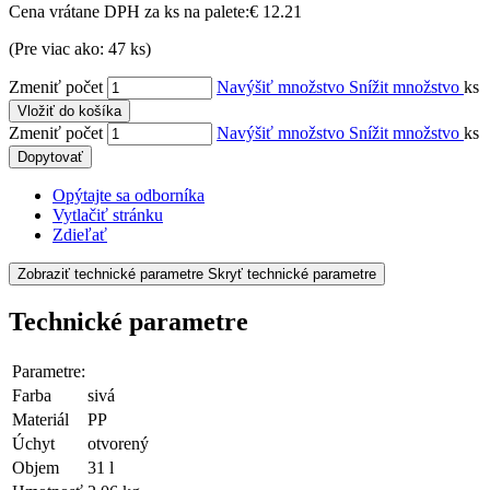
Cena vrátane DPH za ks na palete:
€ 12.21
(Pre viac ako: 47 ks)
Zmeniť počet
Navýšiť množstvo
Snížit množstvo
ks
Vložiť do košíka
Zmeniť počet
Navýšiť množstvo
Snížit množstvo
ks
Dopytovať
Opýtajte sa odborníka
Vytlačiť stránku
Zdieľať
Zobraziť technické parametre
Skryť technické parametre
Technické parametre
Parametre:
Farba
sivá
Materiál
PP
Úchyt
otvorený
Objem
31 l