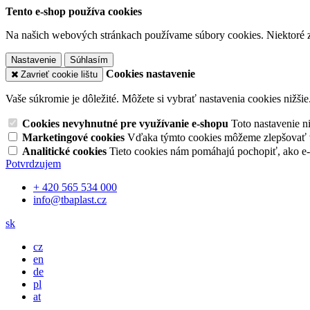
Tento e-shop používa cookies
Na našich webových stránkach používame súbory cookies. Niektoré z 
Nastavenie
Súhlasím
Cookies nastavenie
Zavrieť cookie lištu
Vaše súkromie je dôležité. Môžete si vybrať nastavenia cookies nižšie
Cookies nevyhnutné pre využívanie e-shopu
Toto nastavenie 
Marketingové cookies
Vďaka týmto cookies môžeme zlepšovať v
Analitické cookies
Tieto cookies nám pomáhajú pochopiť, ako e
Potvrdzujem
+ 420 565 534 000
info@tbaplast.cz
sk
cz
en
de
pl
at