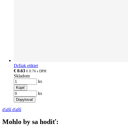
Držiak etikiet
€ 0.63
€ 0.76
s DPH
Skladom
ks
Kúpiť
ks
Dopytovať
ďalší
ďalší
Mohlo by sa hodiť: