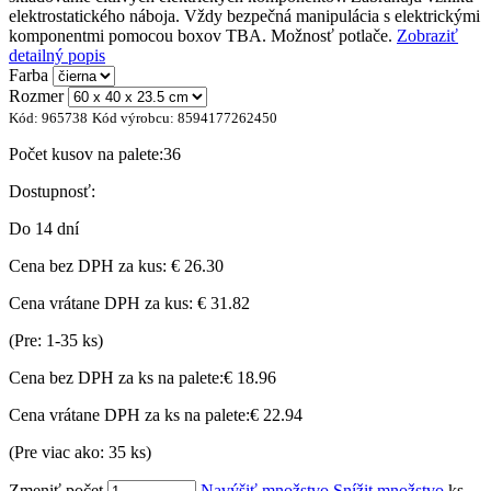
elektrostatického náboja. Vždy bezpečná manipulácia s elektrickými
komponentmi pomocou boxov TBA. Možnosť potlače.
Zobraziť
detailný popis
Farba
Rozmer
Kód:
965738
Kód výrobcu:
8594177262450
Počet kusov na palete:
36
Dostupnosť:
Do 14 dní
Cena bez DPH za kus:
€ 26.30
Cena vrátane DPH za kus:
€ 31.82
(Pre: 1-35 ks)
Cena bez DPH za ks na palete:
€ 18.96
Cena vrátane DPH za ks na palete:
€ 22.94
(Pre viac ako: 35 ks)
Zmeniť počet
Navýšiť množstvo
Snížit množstvo
ks