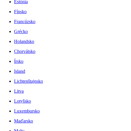
Estónia
Fínsko
Francúzsko
Grécko
Holandsko
Chorvátsko
Írsko
Island
Lichtenštajnsko
Litva
Lotyšsko
Luxembursko
Maďarsko
Malta