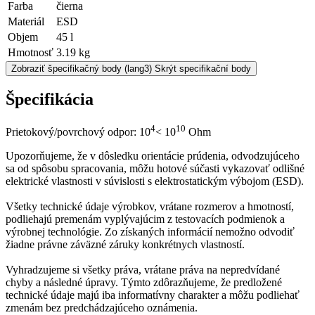
Farba
čierna
Materiál
ESD
Objem
45 l
Hmotnosť
3.19 kg
Zobraziť špecifikačný body
(lang3) Skrýt specifikační body
Špecifikácia
4
10
Prietokový/povrchový odpor: 10
< 10
Ohm
Upozorňujeme, že v dôsledku orientácie prúdenia, odvodzujúceho
sa od spôsobu spracovania, môžu hotové súčasti vykazovať odlišné
elektrické vlastnosti v súvislosti s elektrostatickým výbojom (ESD).
Všetky technické údaje výrobkov, vrátane rozmerov a hmotností,
podliehajú premenám vyplývajúcim z testovacích podmienok a
výrobnej technológie. Zo získaných informácií nemožno odvodiť
žiadne právne záväzné záruky konkrétnych vlastností.
Vyhradzujeme si všetky práva, vrátane práva na nepredvídané
chyby a následné úpravy. Týmto zdôrazňujeme, že predložené
technické údaje majú iba informatívny charakter a môžu podliehať
zmenám bez predchádzajúceho oznámenia.