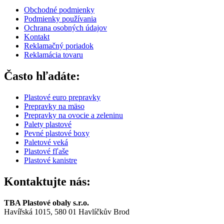
Obchodné podmienky
Podmienky používania
Ochrana osobných údajov
Kontakt
Reklamačný poriadok
Reklamácia tovaru
Často hľadáte:
Plastové euro prepravky
Prepravky na mäso
Prepravky na ovocie a zeleninu
Palety plastové
Pevné plastové boxy
Paletové veká
Plastové fľaše
Plastové kanistre
Kontaktujte nás:
TBA Plastové obaly s.r.o.
Havířská 1015, 580 01 Havlíčkův Brod