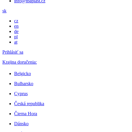
info@tbaplast.cz
sk
cz
en
de
pl
at
Prihlásiť sa
Krajina doručenia:
Belgicko
Bulharsko
Cyprus
Česká republika
Čierna Hora
Dánsko