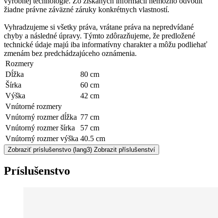
výrobnej technológie. Zo získaných informácií nemožno odvodiť
žiadne právne záväzné záruky konkrétnych vlastností.
Vyhradzujeme si všetky práva, vrátane práva na nepredvídané
chyby a následné úpravy. Týmto zdôrazňujeme, že predložené
technické údaje majú iba informatívny charakter a môžu podliehať
zmenám bez predchádzajúceho oznámenia.
Rozmery
Dĺžka
80 cm
Šírka
60 cm
Výška
42 cm
Vnútorné rozmery
Vnútorný rozmer dĺžka
77 cm
Vnútorný rozmer šírka
57 cm
Vnútorný rozmer výška
40.5 cm
Zobraziť príslušenstvo
(lang3) Zobrazit příslušenství
Príslušenstvo