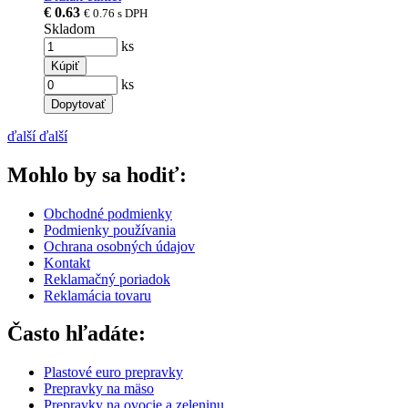
€ 0.63
€ 0.76
s DPH
Skladom
ks
Kúpiť
ks
Dopytovať
ďalší
ďalší
Mohlo by sa hodiť:
Obchodné podmienky
Podmienky používania
Ochrana osobných údajov
Kontakt
Reklamačný poriadok
Reklamácia tovaru
Často hľadáte:
Plastové euro prepravky
Prepravky na mäso
Prepravky na ovocie a zeleninu