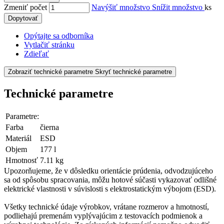
Zmeniť počet
Navýšiť množstvo
Snížit množstvo
ks
Dopytovať
Opýtajte sa odborníka
Vytlačiť stránku
Zdieľať
Zobraziť technické parametre
Skryť technické parametre
Technické parametre
Parametre:
Farba
čierna
Materiál
ESD
Objem
177 l
Hmotnosť
7.11 kg
Upozorňujeme, že v dôsledku orientácie prúdenia, odvodzujúceho
sa od spôsobu spracovania, môžu hotové súčasti vykazovať odlišné
elektrické vlastnosti v súvislosti s elektrostatickým výbojom (ESD).
Všetky technické údaje výrobkov, vrátane rozmerov a hmotností,
podliehajú premenám vyplývajúcim z testovacích podmienok a