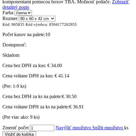
komponentami pomocou boxov TBA. Možnosť potlače.
Zobraziť
detailný popis
Farba
Rozmer
Kód:
965835
Kód výrobcu:
8594177262955
Počet kusov na palete:
10
Dostupnosť:
Skladom
Cena bez DPH za kus:
€ 34.00
Cena vrátane DPH za kus:
€ 41.14
(Pre: 1-9 ks)
Cena bez DPH za ks na palete:
€ 30.50
Cena vrátane DPH za ks na palete:
€ 36.91
(Pre viac ako: 9 ks)
Zmeniť počet
Navýšiť množstvo
Snížit množstvo
ks
Vložiť do košíka