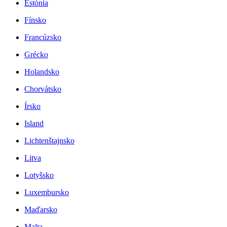
Estónia
Fínsko
Francúzsko
Grécko
Holandsko
Chorvátsko
Írsko
Island
Lichtenštajnsko
Litva
Lotyšsko
Luxembursko
Maďarsko
Malta