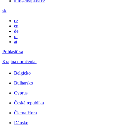
info@tbaplast.cz
sk
cz
en
de
pl
at
Prihlásiť sa
Krajina doručenia:
Belgicko
Bulharsko
Cyprus
Česká republika
Čierna Hora
Dánsko