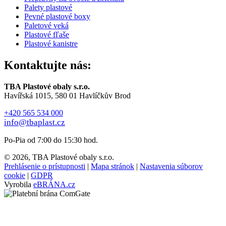
Palety plastové
Pevné plastové boxy
Paletové veká
Plastové fľaše
Plastové kanistre
Kontaktujte nás:
TBA Plastové obaly s.r.o.
Havířská 1015, 580 01 Havlíčkův Brod
+420 565 534 000
info@tbaplast.cz
Po-Pia od 7:00 do 15:30 hod.
© 2026, TBA Plastové obaly s.r.o.
Prehlásenie o prístupnosti
|
Mapa stránok
|
Nastavenia súborov
cookie
|
GDPR
Vyrobila
eBRÁNA.cz