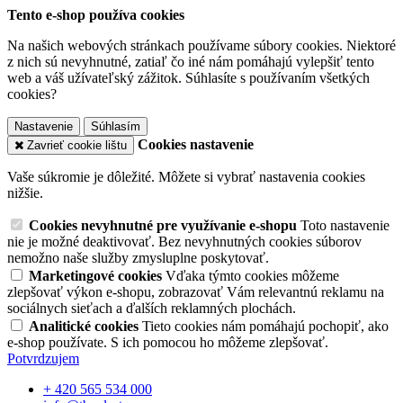
Tento e-shop používa cookies
Na našich webových stránkach používame súbory cookies. Niektoré
z nich sú nevyhnutné, zatiaľ čo iné nám pomáhajú vylepšiť tento
web a váš užívateľský zážitok. Súhlasíte s používaním všetkých
cookies?
Nastavenie
Súhlasím
Cookies nastavenie
Zavrieť cookie lištu
Vaše súkromie je dôležité. Môžete si vybrať nastavenia cookies
nižšie.
Cookies nevyhnutné pre využívanie e-shopu
Toto nastavenie
nie je možné deaktivovať. Bez nevyhnutných cookies súborov
nemožno naše služby zmysluplne poskytovať.
Marketingové cookies
Vďaka týmto cookies môžeme
zlepšovať výkon e-shopu, zobrazovať Vám relevantnú reklamu na
sociálnych sieťach a ďalších reklamných plochách.
Analitické cookies
Tieto cookies nám pomáhajú pochopiť, ako
e-shop používate. S ich pomocou ho môžeme zlepšovať.
Potvrdzujem
+ 420 565 534 000