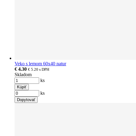
Veko s lemom 60x40 natur
€ 4.30
€ 5.20
s DPH
Skladom
ks
Kúpiť
ks
Dopytovať