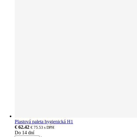
Plastová paleta hygienická H1
€ 62.42
€ 75.53
s DPH
Do 14 dní