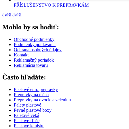
PŘÍSLUŠENSTVO K PREPRAVKÁM
ďalší
ďalší
Mohlo by sa hodiť:
Obchodné podmienky
Podmienky používania
Ochrana osobných údajov
Kontakt
Reklamačný poriadok
Reklamácia tovaru
Často hľadáte:
Plastové euro prepravky
Prepravky na mäso
Prepravky na ovocie a zeleninu
Palety plastové
Pevné plastové boxy
Paletové veká
Plastové fľaše
Plastové kanistre