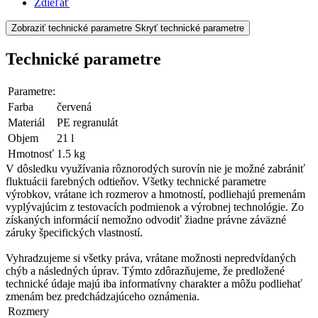
Zdieľať
Zobraziť technické parametre
Skryť technické parametre
Technické parametre
Parametre:
Farba
červená
Materiál
PE regranulát
Objem
21 l
Hmotnosť
1.5 kg
V dôsledku využívania rôznorodých surovín nie je možné zabrániť
fluktuácii farebných odtieňov. Všetky technické parametre
výrobkov, vrátane ich rozmerov a hmotností, podliehajú premenám
vyplývajúcim z testovacích podmienok a výrobnej technológie. Zo
získaných informácií nemožno odvodiť žiadne právne záväzné
záruky špecifických vlastností.
Vyhradzujeme si všetky práva, vrátane možnosti nepredvídaných
chýb a následných úprav. Týmto zdôrazňujeme, že predložené
technické údaje majú iba informatívny charakter a môžu podliehať
zmenám bez predchádzajúceho oznámenia.
Rozmery