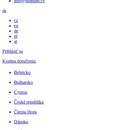
info@tbaplast.cz
sk
cz
en
de
pl
at
Prihlásiť sa
Krajina doručenia:
Belgicko
Bulharsko
Cyprus
Česká republika
Čierna Hora
Dánsko