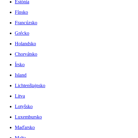
Estónia
Fínsko
Francúzsko
Grécko
Holandsko
Chorvátsko
Írsko
Island
Lichtenštajnsko
Litva
Lotyšsko
Luxembursko
Maďarsko
Malta