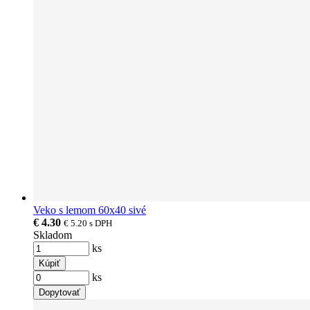
Veko s lemom 60x40 sivé
€ 4.30
€ 5.20
s DPH
Skladom
ks
Kúpiť
ks
Dopytovať