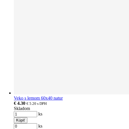
Veko s lemom 60x40 natur
€ 4.30
€ 5.20
s DPH
Skladom
ks
Kúpiť
ks