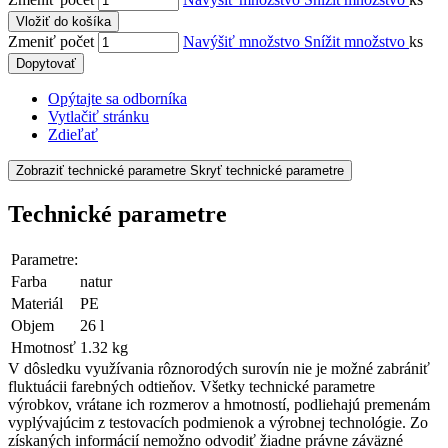
Vložiť do košíka
Zmeniť počet
Navýšiť množstvo
Snížit množstvo
ks
Dopytovať
Opýtajte sa odborníka
Vytlačiť stránku
Zdieľať
Zobraziť technické parametre
Skryť technické parametre
Technické parametre
Parametre:
Farba
natur
Materiál
PE
Objem
26 l
Hmotnosť
1.32 kg
V dôsledku využívania rôznorodých surovín nie je možné zabrániť
fluktuácii farebných odtieňov. Všetky technické parametre
výrobkov, vrátane ich rozmerov a hmotností, podliehajú premenám
vyplývajúcim z testovacích podmienok a výrobnej technológie. Zo
získaných informácií nemožno odvodiť žiadne právne záväzné