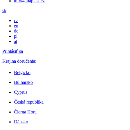
info@tbaplast.cz
sk
cz
en
de
pl
at
Prihlásiť sa
Krajina doručenia:
Belgicko
Bulharsko
Cyprus
Česká republika
Čierna Hora
Dánsko