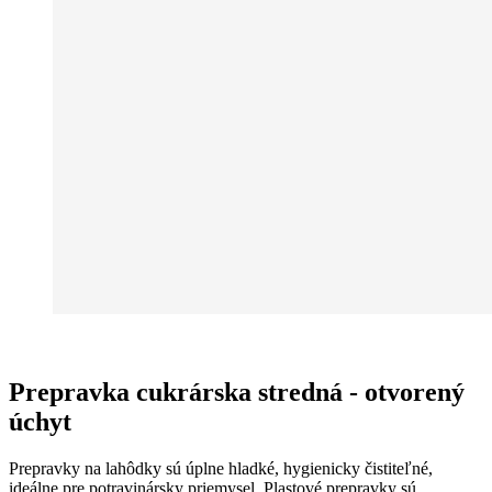
Prepravka cukrárska stredná - otvorený
úchyt
Prepravky na lahôdky sú úplne hladké, hygienicky čistiteľné,
ideálne pre potravinársky priemysel. Plastové prepravky sú