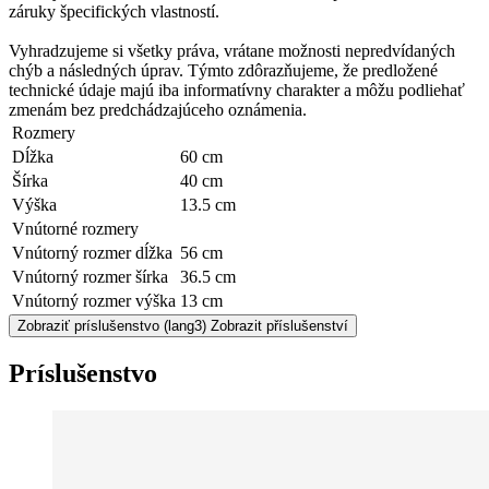
záruky špecifických vlastností.
Vyhradzujeme si všetky práva, vrátane možnosti nepredvídaných
chýb a následných úprav. Týmto zdôrazňujeme, že predložené
technické údaje majú iba informatívny charakter a môžu podliehať
zmenám bez predchádzajúceho oznámenia.
Rozmery
Dĺžka
60 cm
Šírka
40 cm
Výška
13.5 cm
Vnútorné rozmery
Vnútorný rozmer dĺžka
56 cm
Vnútorný rozmer šírka
36.5 cm
Vnútorný rozmer výška
13 cm
Zobraziť príslušenstvo
(lang3) Zobrazit příslušenství
Príslušenstvo