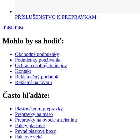
PŘÍSLUŠENSTVO K PREPRAVKÁM
ďalší
ďalší
Mohlo by sa hodiť:
Obchodné podmienky
Podmienky používania
Ochrana osobných údajov
Kontakt
Reklamačný poriadok
Reklamácia tovaru
Často hľadáte:
Plastové euro prepravky
Prepravky na mäso
Prepravky na ovocie a zeleninu
Palety plastové
Pevné plastové boxy
Paletové veká