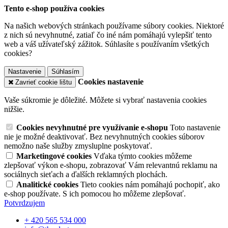
Tento e-shop používa cookies
Na našich webových stránkach používame súbory cookies. Niektoré
z nich sú nevyhnutné, zatiaľ čo iné nám pomáhajú vylepšiť tento
web a váš užívateľský zážitok. Súhlasíte s používaním všetkých
cookies?
Nastavenie
Súhlasím
Cookies nastavenie
Zavrieť cookie lištu
Vaše súkromie je dôležité. Môžete si vybrať nastavenia cookies
nižšie.
Cookies nevyhnutné pre využívanie e-shopu
Toto nastavenie
nie je možné deaktivovať. Bez nevyhnutných cookies súborov
nemožno naše služby zmysluplne poskytovať.
Marketingové cookies
Vďaka týmto cookies môžeme
zlepšovať výkon e-shopu, zobrazovať Vám relevantnú reklamu na
sociálnych sieťach a ďalších reklamných plochách.
Analitické cookies
Tieto cookies nám pomáhajú pochopiť, ako
e-shop používate. S ich pomocou ho môžeme zlepšovať.
Potvrdzujem
+ 420 565 534 000