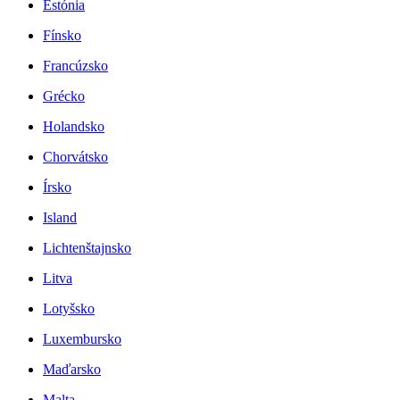
Estónia
Fínsko
Francúzsko
Grécko
Holandsko
Chorvátsko
Írsko
Island
Lichtenštajnsko
Litva
Lotyšsko
Luxembursko
Maďarsko
Malta