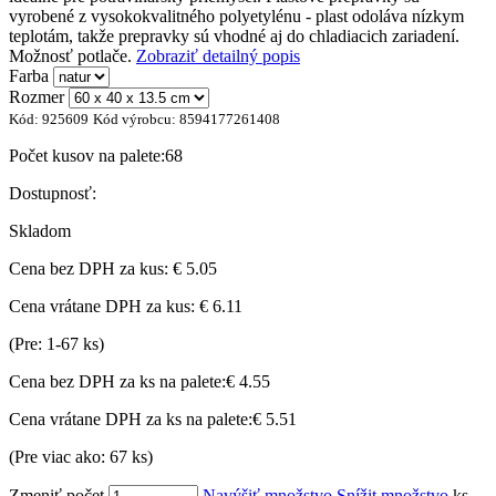
vyrobené z vysokokvalitného polyetylénu - plast odoláva nízkym
teplotám, takže prepravky sú vhodné aj do chladiacich zariadení.
Možnosť potlače.
Zobraziť detailný popis
Farba
Rozmer
Kód:
925609
Kód výrobcu:
8594177261408
Počet kusov na palete:
68
Dostupnosť:
Skladom
Cena bez DPH za kus:
€ 5.05
Cena vrátane DPH za kus:
€ 6.11
(Pre: 1-67 ks)
Cena bez DPH za ks na palete:
€ 4.55
Cena vrátane DPH za ks na palete:
€ 5.51
(Pre viac ako: 67 ks)
Zmeniť počet
Navýšiť množstvo
Snížit množstvo
ks