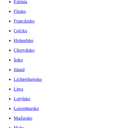
Estónia
Fínsko
Francúzsko
Grécko
Holandsko
Chorvátsko
Írsko
Island
Lichtenštajnsko
Litva
Lotyšsko
Luxembursko
Maďarsko
Malta