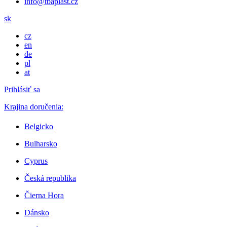
info@tbaplast.cz
sk
cz
en
de
pl
at
Prihlásiť sa
Krajina doručenia:
Belgicko
Bulharsko
Cyprus
Česká republika
Čierna Hora
Dánsko