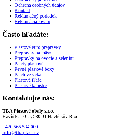
Ochrana osobných údajov
Kontakt
Reklamačný poriadok
Reklamácia tovaru
Často hľadáte:
Plastové euro prepravky
Prepravky na mäso
Prepravky na ovocie a zeleninu
Palety plastové
Pevné plastové boxy
Paletové veká
Plastové fľaše
Plastové kanistre
Kontaktujte nás:
TBA Plastové obaly s.r.o.
Havířská 1015, 580 01 Havlíčkův Brod
+420 565 534 000
info@tbaplast.cz