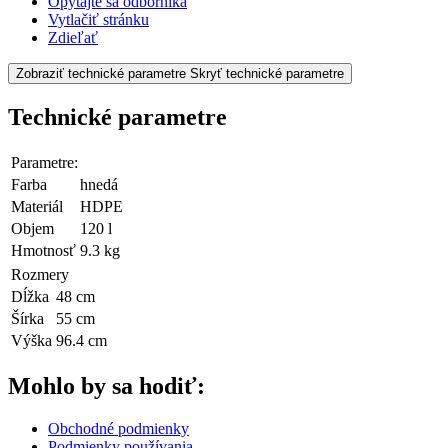
Opýtajte sa odborníka
Vytlačiť stránku
Zdieľať
Zobraziť technické parametre
Skryť technické parametre
Technické parametre
Parametre:
Farba
hnedá
Materiál
HDPE
Objem
120 l
Hmotnosť
9.3 kg
Rozmery
Dĺžka
48 cm
Šírka
55 cm
Výška
96.4 cm
Mohlo by sa hodiť:
Obchodné podmienky
Podmienky používania