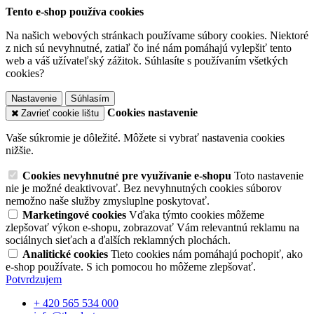
Tento e-shop používa cookies
Na našich webových stránkach používame súbory cookies. Niektoré
z nich sú nevyhnutné, zatiaľ čo iné nám pomáhajú vylepšiť tento
web a váš užívateľský zážitok. Súhlasíte s používaním všetkých
cookies?
Nastavenie
Súhlasím
Cookies nastavenie
Zavrieť cookie lištu
Vaše súkromie je dôležité. Môžete si vybrať nastavenia cookies
nižšie.
Cookies nevyhnutné pre využívanie e-shopu
Toto nastavenie
nie je možné deaktivovať. Bez nevyhnutných cookies súborov
nemožno naše služby zmysluplne poskytovať.
Marketingové cookies
Vďaka týmto cookies môžeme
zlepšovať výkon e-shopu, zobrazovať Vám relevantnú reklamu na
sociálnych sieťach a ďalších reklamných plochách.
Analitické cookies
Tieto cookies nám pomáhajú pochopiť, ako
e-shop používate. S ich pomocou ho môžeme zlepšovať.
Potvrdzujem
+ 420 565 534 000