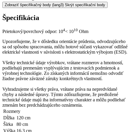
Zobraziť špecifikačný body
(lang3) Skrýt specifikační body
Špecifikácia
4
10
Prietokový/povrchový odpor: 10
< 10
Ohm
Upozorňujeme, že v dôsledku orientácie prúdenia, odvodzujúceho
sa od spôsobu spracovania, môžu hotové súčasti vykazovať odlišné
elektrické vlastnosti v súvislosti s elektrostatickým výbojom (ESD).
Všetky technické údaje výrobkov, vrátane rozmerov a hmotností,
podliehajú premenám vyplývajúcim z testovacích podmienok a
výrobnej technológie. Zo získaných informácií nemožno odvodiť
žiadne právne záväzné záruky konkrétnych vlastností.
Vyhradzujeme si všetky práva, vrátane práva na nepredvídané
chyby a následné úpravy. Týmto zdôrazňujeme, že predložené
technické údaje majú iba informatívny charakter a môžu podliehať
zmenám bez predchádzajúceho oznámenia.
Rozmery
Dĺžka
120 cm
Šírka
80 cm
Výška
16.3 cm