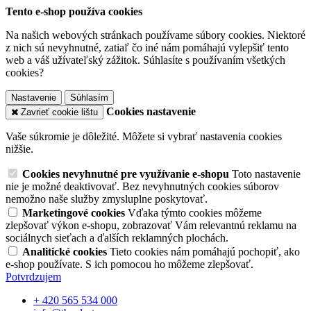
Tento e-shop používa cookies
Na našich webových stránkach používame súbory cookies. Niektoré
z nich sú nevyhnutné, zatiaľ čo iné nám pomáhajú vylepšiť tento
web a váš užívateľský zážitok. Súhlasíte s používaním všetkých
cookies?
Nastavenie
Súhlasím
Cookies nastavenie
Zavrieť cookie lištu
Vaše súkromie je dôležité. Môžete si vybrať nastavenia cookies
nižšie.
Cookies nevyhnutné pre využívanie e-shopu
Toto nastavenie
nie je možné deaktivovať. Bez nevyhnutných cookies súborov
nemožno naše služby zmysluplne poskytovať.
Marketingové cookies
Vďaka týmto cookies môžeme
zlepšovať výkon e-shopu, zobrazovať Vám relevantnú reklamu na
sociálnych sieťach a ďalších reklamných plochách.
Analitické cookies
Tieto cookies nám pomáhajú pochopiť, ako
e-shop používate. S ich pomocou ho môžeme zlepšovať.
Potvrdzujem
+ 420 565 534 000