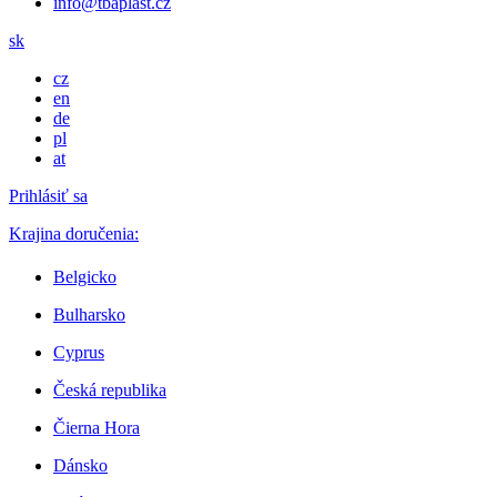
info@tbaplast.cz
sk
cz
en
de
pl
at
Prihlásiť sa
Krajina doručenia:
Belgicko
Bulharsko
Cyprus
Česká republika
Čierna Hora
Dánsko