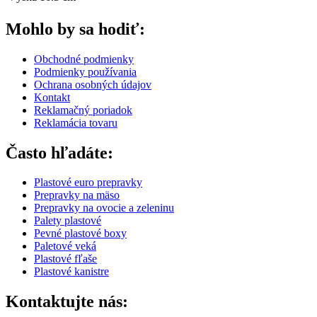
Mohlo by sa hodiť:
Obchodné podmienky
Podmienky používania
Ochrana osobných údajov
Kontakt
Reklamačný poriadok
Reklamácia tovaru
Často hľadáte:
Plastové euro prepravky
Prepravky na mäso
Prepravky na ovocie a zeleninu
Palety plastové
Pevné plastové boxy
Paletové veká
Plastové fľaše
Plastové kanistre
Kontaktujte nás: