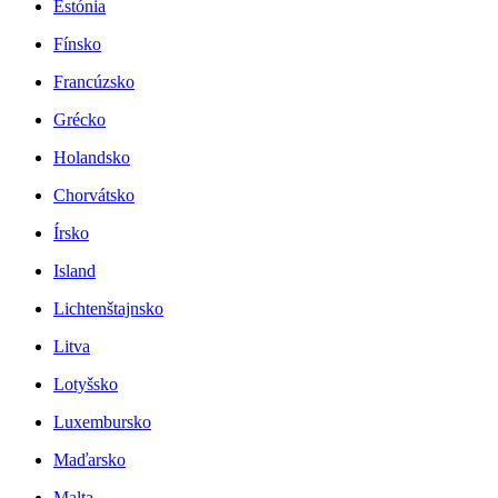
Estónia
Fínsko
Francúzsko
Grécko
Holandsko
Chorvátsko
Írsko
Island
Lichtenštajnsko
Litva
Lotyšsko
Luxembursko
Maďarsko
Malta