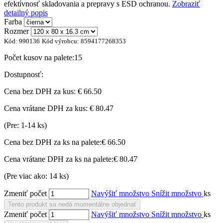
efektívnosť skladovania a prepravy s ESD ochranou.
Zobraziť
detailný popis
Farba
Rozmer
Kód:
990136
Kód výrobcu:
8594177268353
Počet kusov na palete:
15
Dostupnosť:
Cena bez DPH za kus:
€ 66.50
Cena vrátane DPH za kus:
€ 80.47
(Pre: 1-14 ks)
Cena bez DPH za ks na palete:
€ 66.50
Cena vrátane DPH za ks na palete:
€ 80.47
(Pre viac ako: 14 ks)
Zmeniť počet
Navýšiť množstvo
Snížit množstvo
ks
Tento produkt sa nedá momentálne objednať
Zmeniť počet
Navýšiť množstvo
Snížit množstvo
ks