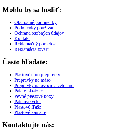
Mohlo by sa hodiť:
Obchodné podmienky
Podmienky používania
Ochrana osobných údajov
Kontakt
Reklamačný poriadok
Reklamácia tovaru
Často hľadáte:
Plastové euro prepravky
Prepravky na mäso
Prepravky na ovocie a zeleninu
Palety plastové
Pevné plastové boxy
Paletové veká
Plastové fľaše
Plastové kanistre
Kontaktujte nás: