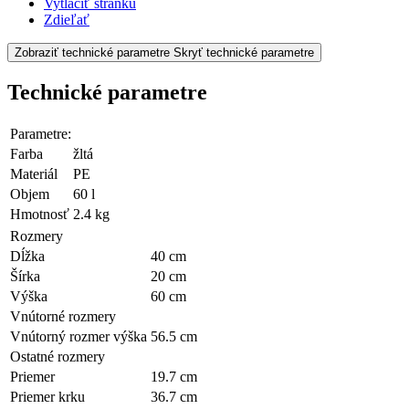
Vytlačiť stránku
Zdieľať
Zobraziť technické parametre
Skryť technické parametre
Technické parametre
Parametre:
Farba
žltá
Materiál
PE
Objem
60 l
Hmotnosť
2.4 kg
Rozmery
Dĺžka
40 cm
Šírka
20 cm
Výška
60 cm
Vnútorné rozmery
Vnútorný rozmer výška
56.5 cm
Ostatné rozmery
Priemer
19.7 cm
Priemer krku
36.7 cm