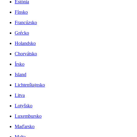
Estónia
Fínsko
Francúzsko
Grécko
Holandsko
Chorvátsko
Írsko
Island
Lichtenštajnsko
Litva
Lotyšsko
Luxembursko
Maďarsko
Malta