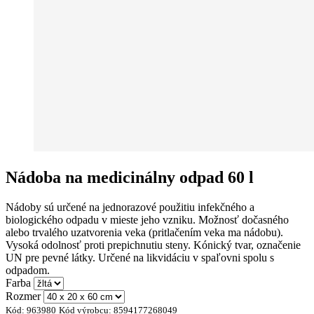
Nádoba na medicinálny odpad 60 l
Nádoby sú určené na jednorazové použitiu infekčného a
biologického odpadu v mieste jeho vzniku. Možnosť dočasného
alebo trvalého uzatvorenia veka (pritlačením veka ma nádobu).
Vysoká odolnosť proti prepichnutiu steny. Kónický tvar, označenie
UN pre pevné látky. Určené na likvidáciu v spaľovni spolu s
odpadom.
Farba
Rozmer
Kód:
963980
Kód výrobcu:
8594177268049