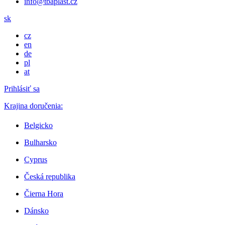
info@tbaplast.cz
sk
cz
en
de
pl
at
Prihlásiť sa
Krajina doručenia:
Belgicko
Bulharsko
Cyprus
Česká republika
Čierna Hora
Dánsko