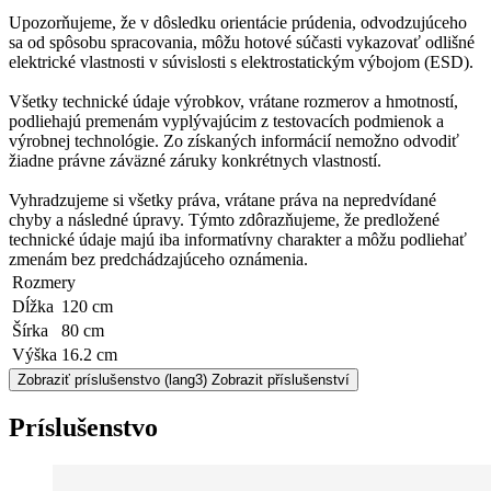
Upozorňujeme, že v dôsledku orientácie prúdenia, odvodzujúceho
sa od spôsobu spracovania, môžu hotové súčasti vykazovať odlišné
elektrické vlastnosti v súvislosti s elektrostatickým výbojom (ESD).
Všetky technické údaje výrobkov, vrátane rozmerov a hmotností,
podliehajú premenám vyplývajúcim z testovacích podmienok a
výrobnej technológie. Zo získaných informácií nemožno odvodiť
žiadne právne záväzné záruky konkrétnych vlastností.
Vyhradzujeme si všetky práva, vrátane práva na nepredvídané
chyby a následné úpravy. Týmto zdôrazňujeme, že predložené
technické údaje majú iba informatívny charakter a môžu podliehať
zmenám bez predchádzajúceho oznámenia.
Rozmery
Dĺžka
120 cm
Šírka
80 cm
Výška
16.2 cm
Zobraziť príslušenstvo
(lang3) Zobrazit příslušenství
Príslušenstvo