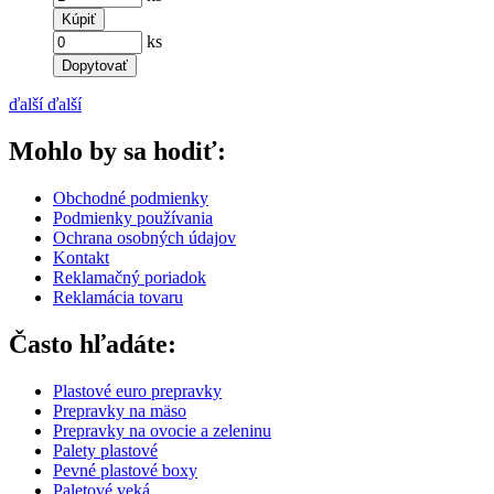
Kúpiť
ks
Dopytovať
ďalší
ďalší
Mohlo by sa hodiť:
Obchodné podmienky
Podmienky používania
Ochrana osobných údajov
Kontakt
Reklamačný poriadok
Reklamácia tovaru
Často hľadáte:
Plastové euro prepravky
Prepravky na mäso
Prepravky na ovocie a zeleninu
Palety plastové
Pevné plastové boxy
Paletové veká