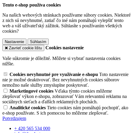
Tento e-shop používa cookies
Na našich webových stránkach používame súbory cookies. Niektoré
z nich sú nevyhnutné, zatiaľ čo iné nám pomáhajú vylepšiť tento
web a váš užívateľský zážitok. Súhlasíte s používaním všetkých
cookies?
Nastavenie
Súhlasím
Cookies nastavenie
Zavrieť cookie lištu
Vaše súkromie je dôležité. Môžete si vybrať nastavenia cookies
nižšie.
Cookies nevyhnutné pre využívanie e-shopu
Toto nastavenie
nie je možné deaktivovať. Bez nevyhnutných cookies súborov
nemožno naše služby zmysluplne poskytovať.
Marketingové cookies
Vďaka týmto cookies môžeme
zlepšovať výkon e-shopu, zobrazovať Vám relevantnú reklamu na
sociálnych sieťach a ďalších reklamných plochách.
Analitické cookies
Tieto cookies nám pomáhajú pochopiť, ako
e-shop používate. S ich pomocou ho môžeme zlepšovať.
Potvrdzujem
+ 420 565 534 000