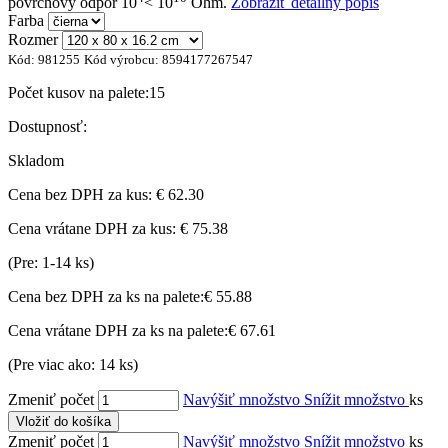
povrchový odpor 10
< 10
Ohm.
Zobraziť detailný popis
Farba
Rozmer
Kód:
981255
Kód výrobcu:
8594177267547
Počet kusov na palete:
15
Dostupnosť:
Skladom
Cena bez DPH za kus:
€ 62.30
Cena vrátane DPH za kus:
€ 75.38
(Pre: 1-14 ks)
Cena bez DPH za ks na palete:
€ 55.88
Cena vrátane DPH za ks na palete:
€ 67.61
(Pre viac ako: 14 ks)
Zmeniť počet
Navýšiť množstvo
Snížit množstvo
ks
Vložiť do košíka
Zmeniť počet
Navýšiť množstvo
Snížit množstvo
ks