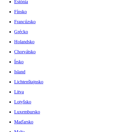
Estónia
Fínsko
Francúzsko
Grécko
Holandsko
Chorvátsko
Írsko
Island
Lichtenštajnsko
Litva
Lotyšsko
Luxembursko
Maďarsko
Malta