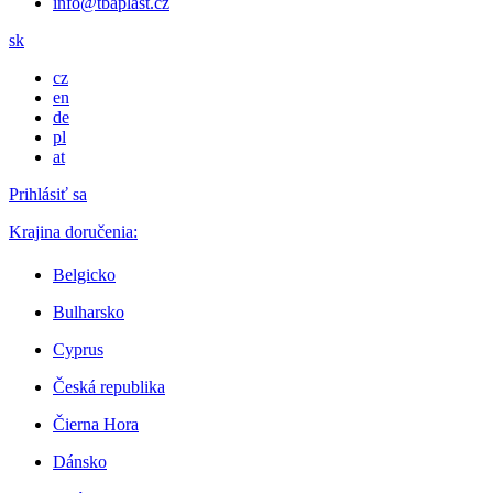
info@tbaplast.cz
sk
cz
en
de
pl
at
Prihlásiť sa
Krajina doručenia:
Belgicko
Bulharsko
Cyprus
Česká republika
Čierna Hora
Dánsko